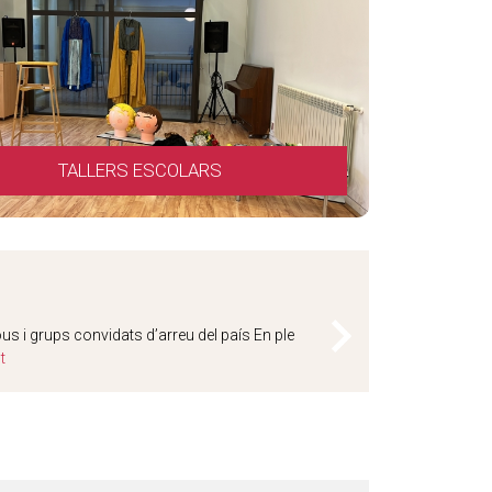
TALLERS ESCOLARS
EL GRI
ous i grups convidats d’arreu del país En ple
Aquest d
t
d'Entita