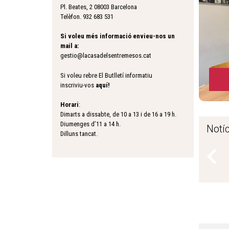
Pl. Beates, 2 08003 Barcelona
Telèfon. 932 683 531
Si voleu més informació envieu-nos un
mail a:
gestio@lacasadelsentremesos.cat
Si voleu rebre El Butlletí informatiu
inscriviu-vos
aquí
!
Horari
:
Dimarts a dissabte, de 10 a 13 i de 16 a 19 h.
Diumenges d’11 a 14 h.
Notíc
Dilluns tancat.