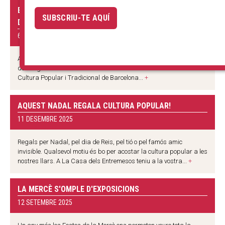
EL GRIU DE BARCELONA S'INCORPORA A L'EXPOSICIÓ
SUBSCRIU-TE AQUÍ
DE LA CASA DELS ENTREMESOS
6 MARÇ 2026
Aquest dissabte, La Casa dels Entremesos acull l'acte de cessió
de la figura del Griu de Barcelona a la Federació d'Entitats de
Cultura Popular i Tradicional de Barcelona...
+
AQUEST NADAL REGALA CULTURA POPULAR!
11 DESEMBRE 2025
Regals per Nadal, pel dia de Reis, pel tió o pel famós amic
invisible. Qualsevol motiu és bo per acostar la cultura popular a les
nostres llars. A La Casa dels Entremesos teniu a la vostra...
+
LA MERCÈ S'OMPLE D'EXPOSICIONS
12 SETEMBRE 2025