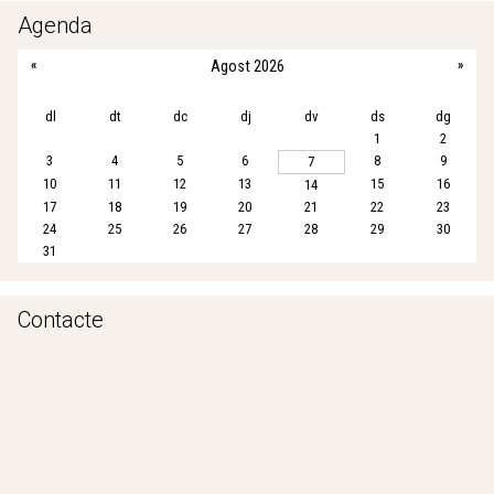
b
t
l
s
e
e
Agenda
o
e
A
s
«
Agost 2026
»
o
r
p
k
p
dl
dt
dc
dj
dv
ds
dg
1
2
3
4
5
6
8
9
7
10
11
12
13
15
16
14
17
18
19
20
21
22
23
24
25
26
27
28
29
30
31
Contacte