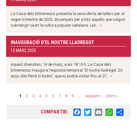
La Casa dels Entremesos presenta la seva oferta de tallers per al
segon trimestre de 2025, dissenyats per a tots aquells que vulguin
submergir-se en la cultura popular catalana. Les...
+
INAUGURACIÓ D'EL NOSTRE LLADREGOT
12 MARÇ 2025
Aquest divendres, 14 de març, a les 18.15 h, La Casa dels
Entremesos inaugura l'exposició temporal "El nostre lladregot. 30
anys d’en Perot lo lladre", que es podrà visitar fins al 27...
+
P
1
2
3
4
5
6
7
8
9
…
següent ›
últim »
à
COMPARTIR:
F
T
E
W
S
g
a
w
m
h
h
i
c
i
a
a
a
n
e
t
i
t
r