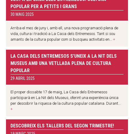
POPULAR PER A PETITS I GRANS
30 MAIG 2025
Arriba el mes de juny i, amb ell, una nova programació plena de
vida, cultura i tradició a La Casa dels Entremesos. Tant si sou
amants de la cultura popular com si busqueu activitats en...
+
​LA CASA DELS ENTREMESOS S'UNEIX A LA NIT DELS
MUSEUS AMB UNA VETLLADA PLENA DE CULTURA
POPULAR
29 ABRIL 2025
El proper dissabte 17 de maig, La Casa dels Entremesos
participarà en La Nit dels Museus, oferint una experiència única
per descobrir la riquesa de la cultura popular catalana. ​ Durant...
+
DESCOBREIX ELS TALLERS DEL SEGON TRIMESTRE!
19 MARÇ 2025