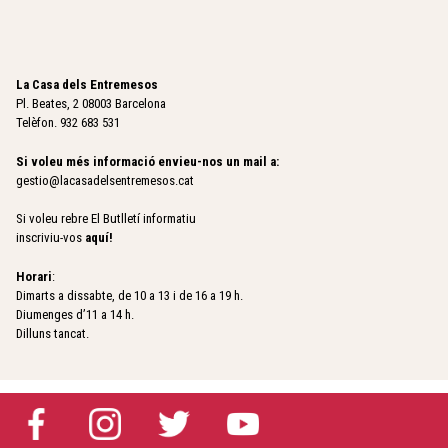
La Casa dels Entremesos
Pl. Beates, 2 08003 Barcelona
Telèfon. 932 683 531
Si voleu més informació envieu-nos un mail a:
gestio@lacasadelsentremesos.cat
Si voleu rebre El Butlletí informatiu
inscriviu-vos
aquí
!
Horari
:
Dimarts a dissabte, de 10 a 13 i de 16 a 19 h.
Diumenges d’11 a 14 h.
Dilluns tancat.