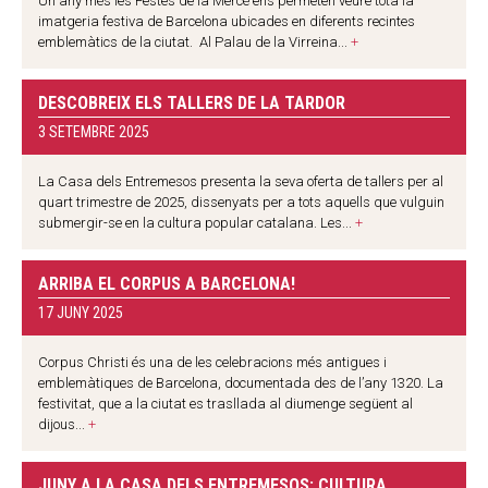
Un any més les Festes de la Mercè ens permeten veure tota la
imatgeria festiva de Barcelona ubicades en diferents recintes
emblemàtics de la ciutat. Al Palau de la Virreina...
+
DESCOBREIX ELS TALLERS DE LA TARDOR
3 SETEMBRE 2025
La Casa dels Entremesos presenta la seva oferta de tallers per al
quart trimestre de 2025, dissenyats per a tots aquells que vulguin
submergir-se en la cultura popular catalana. Les...
+
ARRIBA EL CORPUS A BARCELONA!
17 JUNY 2025
Corpus Christi és una de les celebracions més antigues i
emblemàtiques de Barcelona, documentada des de l’any 1320. La
festivitat, que a la ciutat es trasllada al diumenge següent al
dijous...
+
JUNY A LA CASA DELS ENTREMESOS: CULTURA