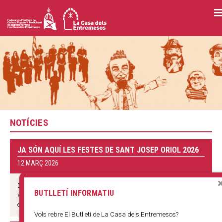
Vés
al
contingut
NOTÍCIES
JA SÓN AQUÍ LES FESTES DE SANT JOSEP ORIOL 2026
12 MARÇ 2026
Del 14 al 23 de març el barri del Pi celebrarà la festa major amb
BUTLLETÍ INFORMATIU
actes nous i grups convidats d’arreu del país En ple mes de març,
el barri del Pi es prepara per celebrar la seva...
+
Vols rebre El Butlletí de La Casa dels Entremesos?