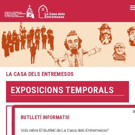
Vés
al
contingut
LA CASA DELS ENTREMESOS
E
EXPOSICIONS TEMPORALS
s
t
e
CONCURS DE CARTELLS
u
BUTLLETÍ INFORMATIU
DE SANT ROC
a
FINS EL 14 D'AGOST
Vols rebre El Butlletí de La Casa dels Entremesos?
q