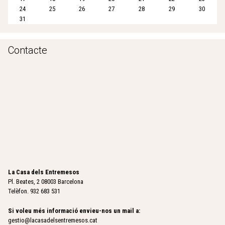
24
25
26
27
28
29
30
31
Contacte
La Casa dels Entremesos
Pl. Beates, 2 08003 Barcelona
Telèfon. 932 683 531
Si voleu més informació envieu-nos un mail a:
gestio@lacasadelsentremesos.cat