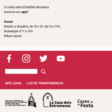
Si voleu rebre El Butlletí informatiu
inscriviu-vos
aquí
!
Horari
:
Dimarts a dissabte, de 10 a 13 i de 16 a 19 h.
Diumenges d’11 a 14 h.
Dilluns tancat.
C
F
e
r
o
AVÍS LEGAL
LLEI DE TRANSPARÈNCIA
c
r
a
m
u