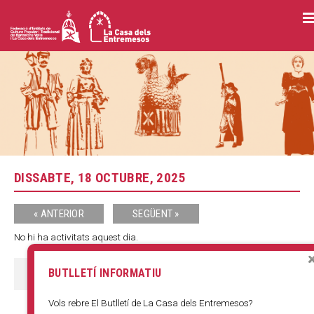
Vés
al
contingut
DISSABTE, 18 OCTUBRE, 2025
« ANTERIOR
SEGÜENT »
No hi ha activitats aquest dia.
BUTLLETÍ INFORMATIU
COMPARTIR:
F
T
E
W
S
a
w
m
h
h
Vols rebre El Butlletí de La Casa dels Entremesos?
c
i
a
a
a