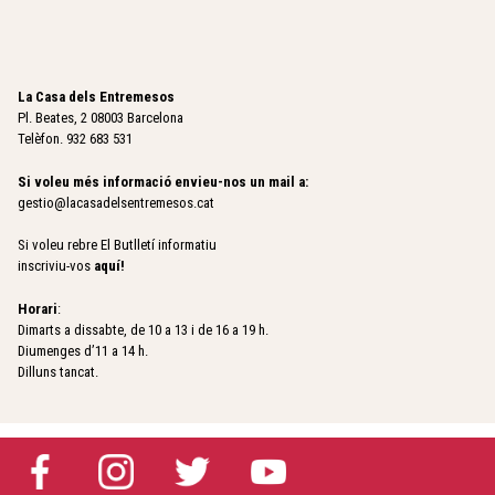
La Casa dels Entremesos
Pl. Beates, 2 08003 Barcelona
Telèfon. 932 683 531
Si voleu més informació envieu-nos un mail a:
gestio@lacasadelsentremesos.cat
Si voleu rebre El Butlletí informatiu
inscriviu-vos
aquí
!
Horari
:
Dimarts a dissabte, de 10 a 13 i de 16 a 19 h.
Diumenges d’11 a 14 h.
Dilluns tancat.