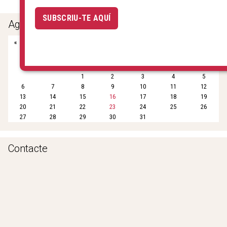
e
t
i
t
r
SUBSCRIU-TE AQUÍ
b
t
l
s
e
Agenda
o
e
A
«
Octubre 2025
»
o
r
p
k
p
dl
dt
dc
dj
dv
ds
dg
1
2
3
4
5
6
7
8
9
10
11
12
13
14
15
16
17
18
19
20
21
22
23
24
25
26
27
28
29
30
31
Contacte