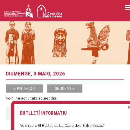
Vés
al
contingut
DIUMENGE, 3 MAIG, 2026
« ANTERIOR
SEGÜENT »
No hi ha activitats aquest dia.
BUTLLETÍ INFORMATIU
COMPARTIR:
F
T
E
W
S
a
w
m
h
h
Vols rebre El Butlletí de La Casa dels Entremesos?
c
i
a
a
a