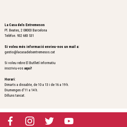
La Casa dels Entremesos
Pl. Beates, 2 08003 Barcelona
Telèfon. 932 683 531
Si voleu més informació envieu-nos un mail a:
gestio@lacasadelsentremesos.cat
Si voleu rebre El Butlletí informatiu
inscriviu-vos
aquí
!
Horari
:
Dimarts a dissabte, de 10 a 13 i de 16 a 19 h.
Diumenges d’11 a 14 h.
Dilluns tancat.