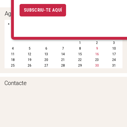
e
t
i
t
r
SUBSCRIU-TE AQUÍ
b
t
l
s
e
Agenda
o
e
A
«
Maig 2026
»
o
r
p
k
p
dl
dt
dc
dj
dv
ds
dg
1
2
3
4
5
6
7
8
9
10
11
12
13
14
15
16
17
18
19
20
21
22
23
24
25
26
27
28
29
30
31
Contacte