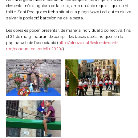
elements més singulars de la festa, amb un únic requisit, que no hi
falti el Sant Roc que es troba situat a la plaça Nova i del qui es diu va
salvar la població barcelonina de la pesta.
Les obres es poden presentar, de manera individual o col·lectiva, fins
el 31 de maig i hauran de complir les bases que s'indiquen en la
pàgina web de l'associació (
http://plnova.cat/festes-de-sant-
roc/concurs-de-cartells-2020/
).