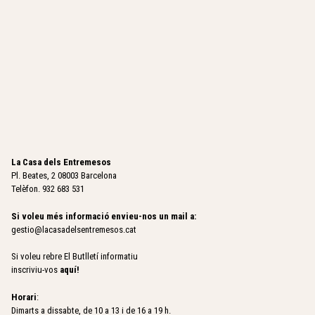
La Casa dels Entremesos
Pl. Beates, 2 08003 Barcelona
Telèfon. 932 683 531
Si voleu més informació envieu-nos un mail a:
gestio@lacasadelsentremesos.cat
Si voleu rebre El Butlletí informatiu
inscriviu-vos
aquí
!
Horari
:
Dimarts a dissabte, de 10 a 13 i de 16 a 19 h.