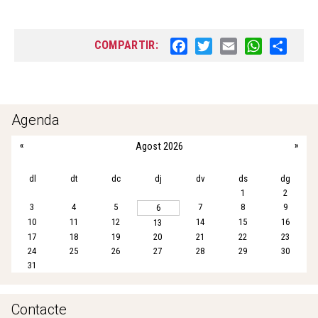
COMPARTIR:
F
T
E
W
S
a
w
m
h
h
c
i
a
a
a
e
t
i
t
r
b
t
l
s
e
Agenda
o
e
A
«
Agost 2026
»
o
r
p
k
p
dl
dt
dc
dj
dv
ds
dg
1
2
3
4
5
7
8
9
6
10
11
12
14
15
16
13
17
18
19
20
21
22
23
24
25
26
27
28
29
30
31
Contacte