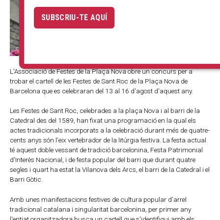
SUBSCRIU-TE AQUÍ
L'Associació de Festes de la Plaça Nova obre un concurs per a
trobar el cartell de les Festes de Sant Roc de la Plaça Nova de
Barcelona que es celebraran del 13 al 16 d'agost d'aquest any.
Les Festes de Sant Roc, celebrades a la plaça Nova i al barri de la
Catedral des del 1589, han fixat una programació en la qual els
actes tradicionals incorporats a la celebració durant més de quatre-
cents anys són l’eix vertebrador de la litúrgia festiva. La festa actual
té aquest doble vessant de tradició barcelonina, Festa Patrimonial
d'Interès Nacional, i de festa popular del barri que durant quatre
segles i quart ha estat la Vilanova dels Arcs, el barri de la Catedral i el
Barri Gòtic.
Amb unes manifestacions festives de cultura popular d’arrel
tradicional catalana i singularitat barcelonina, per primer any
l'entiat organitzadora busca un cartell que s'identifiqui amb els