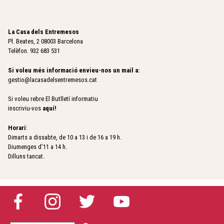
La Casa dels Entremesos
Pl. Beates, 2 08003 Barcelona
Telèfon. 932 683 531
Si voleu més informació envieu-nos un mail a:
gestio@lacasadelsentremesos.cat
Si voleu rebre El Butlletí informatiu
inscriviu-vos
aquí
!
Horari
:
Dimarts a dissabte, de 10 a 13 i de 16 a 19 h.
Diumenges d’11 a 14 h.
Dilluns tancat.