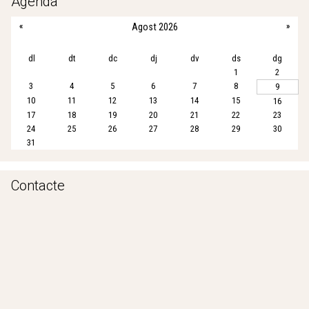
Agenda
o
e
A
«
Agost 2026
»
o
r
p
k
p
dl
dt
dc
dj
dv
ds
dg
1
2
3
4
5
6
7
8
9
10
11
12
13
14
15
16
17
18
19
20
21
22
23
24
25
26
27
28
29
30
31
Contacte