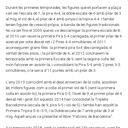
Durant les primeres temporades, les figures que es portaven a plaça
van ser l’escala de 7, la pira 4x4, la doble escala de 6 amb pilar de 3
al mig, el vol de 4, el pilar de 4 amb pinya o la tripira 4-4. I també
tenien figures de creació pròpia, a banda de les figures tradicionals.
No va ser fins el 2009 que es va descarregar la primera escala de 8;
al 2010 van veure la primera Pira 5-4 carregada, el primer pilar de 4
aixecat per sota deixat net i 2 Pires 4-4 simultànies; el 2011
aconseguiren grans fites: la primera pira 5x4 descarregada, el
ventall de tres pisos, i la piràmide de 4; al 2012 coronarem la
temporada amb la primera Escala de 9, sent la segona colla del
món falconer en assolir-la, i consolidant la Pira 5-4 amb 2 pires 3-3
simultànies, o la serra d'11 puntes amb un pilar de 3.
L'any 2013 coincidint amb el desè aniversari de la colla, assoliren
les millors figures com a colla: el primer Vol de 5 (sent la primera
colla en assolir-lo), la primera Pira 5-5, l'Avet de 9, el primer pilar de 4
deixat net i girat. En aquests 2014 han consolidat la Tripleta
Barcelonina (escala de 9, pira 5-5 i vol de 5) i també han assolit la
Primera Tripira 5-4 i 5-5, i la Doble escala de 7 amb pilar de 3 al
mig. Aquell any es va presentar el llibre “Falcons de Barcelona”.
A la temporada 2018, amb la celebració del 15è aniversari, vam fer