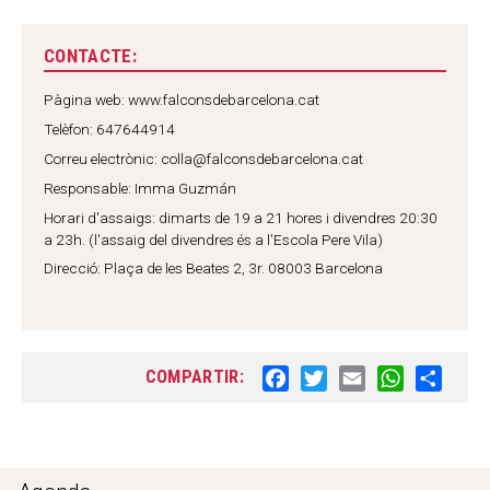
CONTACTE:
Pàgina web:
www.falconsdebarcelona.cat
Telèfon: 647644914
Correu electrònic:
colla@falconsdebarcelona.cat
Responsable: Imma Guzmán
Horari d'assaigs: dimarts de 19 a 21 hores i divendres 20:30
a 23h. (l'assaig del divendres és a l'Escola Pere Vila)
Direcció: Plaça de les Beates 2, 3r. 08003 Barcelona
COMPARTIR:
F
T
E
W
S
a
w
m
h
h
c
i
a
a
a
e
t
i
t
r
b
t
l
s
e