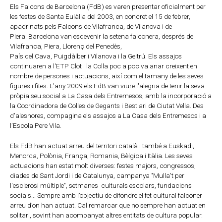
Els Falcons de Barcelona (FdB) es varen presentar oficialment per
les festes de Santa Eulàlia del 2003, en concret el 15 de febrer,
apadrinats pels Falcons de Vilafranca, de Vilanova i de
Piera. Barcelona van esdevenir la setena falconera, després de
Vilafranca, Piera, Llorenç del Penedès,
País del Cava, Puigdàlber i Vilanova i la Geltrú. Els assajos
continuaren a l'ETP Clot i la Colla poc a poc va anar creixent en
nombre de persones i actuacions, així com el tamany de les seves
figures i fites. L'any 2009 els FdB van viure l'alegria de tenir la seva
pròpia seu social a La Casa dels Entremesos, amb la incorporació a
la Coordinadora de Colles de Gegants i Bestiari de Ciutat Vella. Des
d'aleshores, compagina els assajos a La Casa dels Entremesos i a
l’Escola Pere Vila.
Els FdB han actuat arreu del territori català i també a Euskadi,
Menorca, Polònia, França, Romania, Bèlgica i Itàlia. Les seves
actuacions han estat molt diverses: festes majors, congressos,
diades de Sant Jordi i de Catalunya, campanya "Mulla't per
l'esclerosi múltiple", setmanes culturals escolars, fundacions
socials... Sempre amb l’objectiu de difondre el fet cultural falconer
arreu d’on han actuat. Cal remarcar que no sempre han actuat en
solitari, sovint han acompanyat altres entitats de cultura popular.