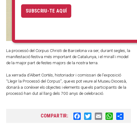
SUBSCRIU-TE AQUÍ
La processó del Corpus Christi de Barcelona va ser, durant segles, la
manifestació festiva més important de Catalunya, i el mirall i model
de la major part de festes majors de la nostra terra.
La xerrada d’Albert Cortés, historiador i comissari de l’exposició
“Llegir la Processó del Corpus”, que es pot veure al Museu Diocesà,
donarà a conèixer els objectes i elements que els participants de la
processó han dut al llarg dels 700 anys de celebració.
COMPARTIR:
F
T
E
W
S
a
w
m
h
h
c
i
a
a
a