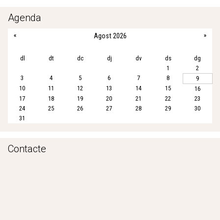
e
t
i
t
r
b
t
l
s
e
Agenda
o
e
A
«
Agost 2026
»
o
r
p
k
p
dl
dt
dc
dj
dv
ds
dg
1
2
3
4
5
6
7
8
9
10
11
12
13
14
15
16
17
18
19
20
21
22
23
24
25
26
27
28
29
30
31
Contacte