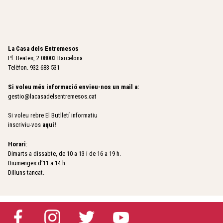
La Casa dels Entremesos
Pl. Beates, 2 08003 Barcelona
Telèfon. 932 683 531
Si voleu més informació envieu-nos un mail a:
gestio@lacasadelsentremesos.cat
Si voleu rebre El Butlletí informatiu
inscriviu-vos
aquí
!
Horari
:
Dimarts a dissabte, de 10 a 13 i de 16 a 19 h.
Diumenges d’11 a 14 h.
Dilluns tancat.