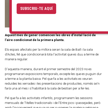
SUBSCRIU-TE AQUÍ
Aquest mes de gener comencen les obres d'instal·lació de
l'aire condicionat de la primera planta.
Els espais afectats per la millora seran la sala de Ball i la sala
d'Actes, fet que condicionarà tota l'activitat que es duu a terme de
manera regular.
D'aquesta manera, durant el primer semestre del 2023 no es
programaran exposicions temporals, excepte les que es puguin dur
a terme a la planta baixa. Pel que fa a les activitats es veuran
reduïdes les xerrades i les presentacions de productes, només se'n
farà una al mes i s'habilitarà la sala de bestiari per a fer-les.
Pel que fa a les activitats infantils, programarem les sessions
mensuals de Titelles tradicionals i de l'Entre jocs i passejades, però
amb l'inconvenient que puguin ser suspeses la mateixa setmana