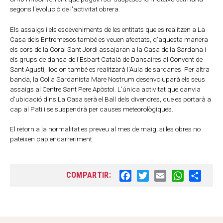
segons l'evolució de l'activitat obrera.
Els assaigs i els esdeveniments de les entitats que es realitzen a La
Casa dels Entremesos també es veuen afectats, d'aquesta manera
els cors de la Coral Sant Jordi assajaran a la Casa de la Sardana i
els grups de dansa de l'Esbart Català de Dansaires al Convent de
Sant Agustí, lloc on també es realitzarà l'Aula de sardanes. Per altra
banda, la Colla Sardanista Mare Nostrum desenvoluparà els seus
assaigs al Centre Sant Pere Apòstol. L'única activitat que canvia
d'ubicació dins La Casa serà el Ball dels divendres, que es portarà a
cap al Pati i se suspendrà per causes meteorològiques.
El retorn a la normalitat es preveu al mes de maig, si les obres no
pateixen cap endarreriment.
COMPARTIR:
F
T
E
W
S
a
w
m
h
h
c
i
a
a
a
e
t
i
t
r
b
t
l
s
e