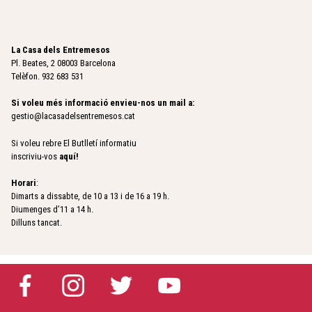
La Casa dels Entremesos
Pl. Beates, 2 08003 Barcelona
Telèfon. 932 683 531
Si voleu més informació envieu-nos un mail a:
gestio@lacasadelsentremesos.cat
Si voleu rebre El Butlletí informatiu
inscriviu-vos
aquí
!
Horari
:
Dimarts a dissabte, de 10 a 13 i de 16 a 19 h.
Diumenges d’11 a 14 h.
Dilluns tancat.