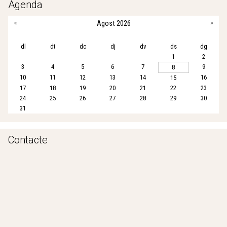
Agenda
o
e
A
«
Agost 2026
»
o
r
p
k
p
dl
dt
dc
dj
dv
ds
dg
1
2
3
4
5
6
7
9
8
10
11
12
13
14
16
15
17
18
19
20
21
22
23
24
25
26
27
28
29
30
31
Contacte