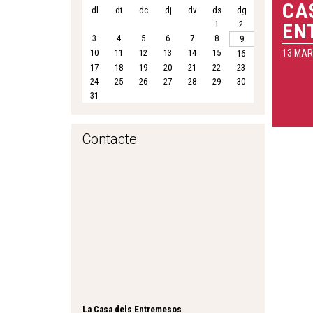
CA
dl
dt
dc
dj
dv
ds
dg
1
2
EN
3
4
5
6
7
8
9
10
11
12
13
14
15
13 MAR
16
17
18
19
20
21
22
23
24
25
26
27
28
29
30
31
Contacte
La Casa dels Entremesos