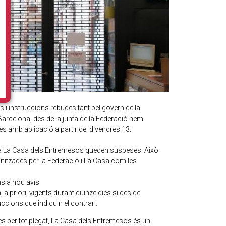
 i instruccions rebudes tant pel govern de la
Barcelona, des de la junta de la Federació hem
 amb aplicació a partir del divendres 13:
s a La Casa dels Entremesos queden suspeses. Això
ganitzades per la Federació i La Casa com les
s a nou avís.
 priori, vigents durant quinze dies si des de
ccions que indiquin el contrari.
 per tot plegat, La Casa dels Entremesos és un