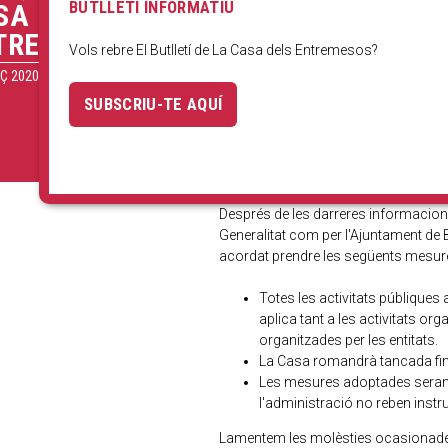
BUTLLETÍ INFORMATIU
SA DELS
TREMESOS
Vols rebre El Butlletí de La Casa dels Entremesos?
Ç 2020
SUBSCRIU-TE AQUÍ
Després de les darreres informacions
Generalitat com per l'Ajuntament de 
acordat prendre les següents mesures
Totes les activitats públique
aplica tant a les activitats or
organitzades per les entitats.
La Casa romandrà tancada fin
Les mesures adoptades seran, a
l'administració no reben instru
Lamentem les molèsties ocasionades