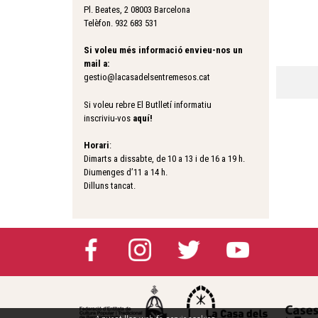
Pl. Beates, 2 08003 Barcelona
Telèfon. 932 683 531
Si voleu més informació envieu-nos un
mail a:
gestio@lacasadelsentremesos.cat
Si voleu rebre El Butlletí informatiu
inscriviu-vos
aquí
!
Horari
:
Dimarts a dissabte, de 10 a 13 i de 16 a 19 h.
Diumenges d’11 a 14 h.
Dilluns tancat.