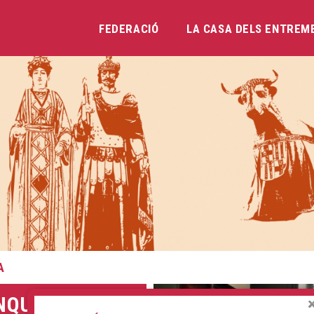
FEDERACIÓ
LA CASA DELS ENTREM
Vés
al
contingut
A
NQUEM LA