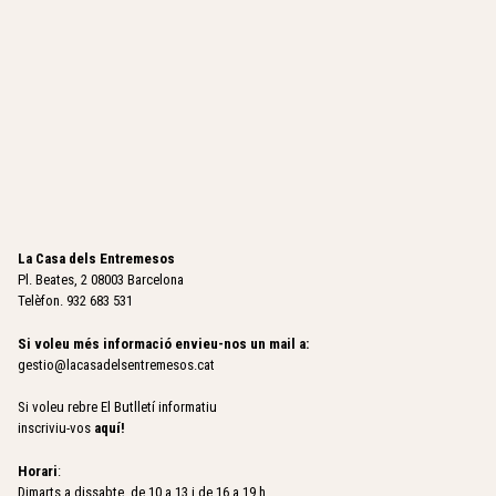
La Casa dels Entremesos
Pl. Beates, 2 08003 Barcelona
Telèfon. 932 683 531
Si voleu més informació envieu-nos un mail a:
gestio@lacasadelsentremesos.cat
Si voleu rebre El Butlletí informatiu
inscriviu-vos
aquí
!
Horari
:
Dimarts a dissabte, de 10 a 13 i de 16 a 19 h.