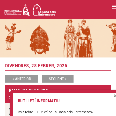
Vés
al
contingut
DIVENDRES, 28 FEBRER, 2025
« ANTERIOR
SEGÜENT »
BALLS DEL DIVENDRES
SALA D'ACTES, LA CASA DELS ENTREMESOS
BUTLLETÍ INFORMATIU
Vine al Ball del divendres! Una activitat oberta al públic general,
Vols rebre El Butlletí de La Casa dels Entremesos?
de qualsevol edat, amb la finalitat de ballar danses tradicionals