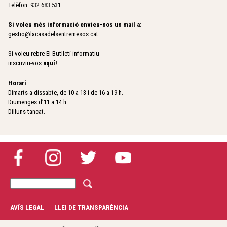
Telèfon. 932 683 531
Si voleu més informació envieu-nos un mail a:
gestio@lacasadelsentremesos.cat
Si voleu rebre El Butlletí informatiu
inscriviu-vos
aquí
!
Horari
:
Dimarts a dissabte, de 10 a 13 i de 16 a 19 h.
Diumenges d’11 a 14 h.
Dilluns tancat.
C
F
e
r
o
AVÍS LEGAL
LLEI DE TRANSPARÈNCIA
c
r
a