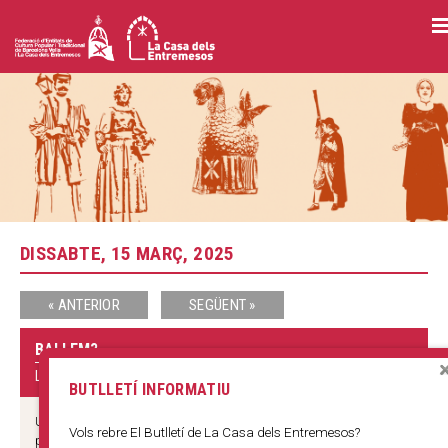
Vés
al
contingut
DISSABTE, 15 MARÇ, 2025
« ANTERIOR
SEGÜENT »
BALLEM?
LA CASA DELS ENTREMESOS
BUTLLETÍ INFORMATIU
Un nou dissabte fem un petit tast dels àmbits de cultura popular
Vols rebre El Butlletí de La Casa dels Entremesos?
presents a La Casa dels Entremesos. Veniu i sereu, per un dia,