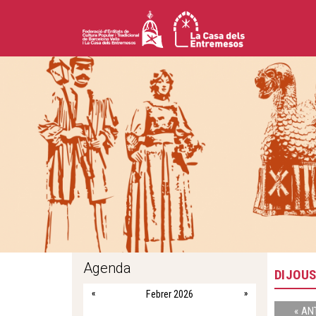
Agenda
DIJOUS
«
Febrer 2026
»
« AN