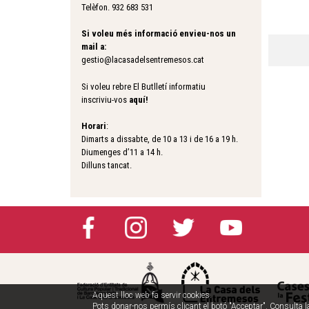
Telèfon. 932 683 531
Si voleu més informació envieu-nos un
mail a:
gestio@lacasadelsentremesos.cat
Si voleu rebre El Butlletí informatiu
inscriviu-vos
aquí
!
Horari
:
Dimarts a dissabte, de 10 a 13 i de 16 a 19 h.
Diumenges d’11 a 14 h.
Dilluns tancat.
Aquest lloc web fa servir cookies.
Pots donar-nos permís clicant el botó "Acceptar".
Consulta l