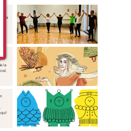
e
mília
sics
què
e
e
de la
ial.
en
,
aquí!