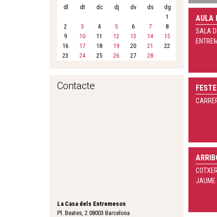
dl
dt
dc
dj
dv
ds
dg
1
AULA 
2
3
4
5
6
7
8
SALA D
9
10
11
12
13
14
15
ENTRE
16
17
18
19
20
21
22
23
24
25
26
27
28
Contacte
FESTE
CARRER
ARRIB
COTXER
JAUME
La Casa dels Entremesos
Pl. Beates, 2 08003 Barcelona