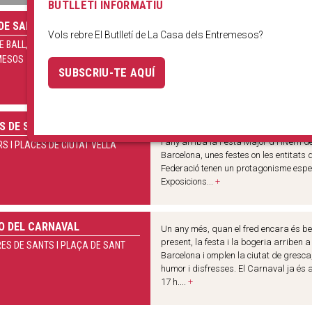
BUTLLETÍ INFORMATIU
DE SARDANES - DIJOUS
Vine a aprendre a ballar sardanes, d
Vols rebre El Butlletí de La Casa dels Entremesos?
manera informal, amb els amics, la fa
E BALL, LA CASA DELS
o els veïns. T’ensenyaran els punts bà
MESOS
d’aquesta dansa típica catalana per
SUBSCRIU-TE AQUÍ
puguis anar al...
+
S DE SANTA EULÀLIA
Amb l'arribada dels primers mesos d
l'any arriba la Festa Major d'Hivern d
S I PLACES DE CIUTAT VELLA
Barcelona, unes festes on les entitats 
Federació tenen un protagonisme espec
Exposicions...
+
O DEL CARNAVAL
Un any més, quan el fred encara és b
present, la festa i la bogeria arriben a
ES DE SANTS I PLAÇA DE SANT
Barcelona i omplen la ciutat de gresca
humor i disfresses. El Carnaval ja és 
17 h....
+