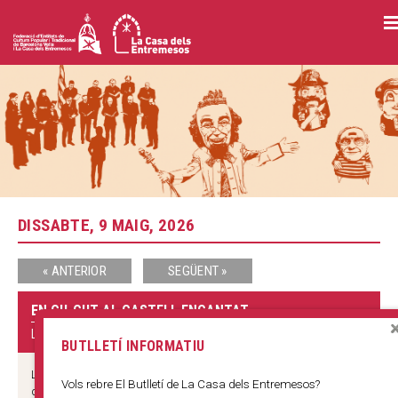
Vés
al
contingut
DISSABTE, 9 MAIG, 2026
« ANTERIOR
SEGÜENT »
EN CU-CUT AL CASTELL ENCANTAT
LA CASA DELS ENTREMESOS
BUTLLETÍ INFORMATIU
La Laia va a visitar al seu avi que viu en un castell, allà es
Vols rebre El Butlletí de La Casa dels Entremesos?
quedarà a dormir i descobrirà que hi un fantasma que en realitat