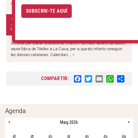
no ho és. Però en Cu-Cut, que sap que no existeixen...
+
SUBSCRIU-TE AQUÍ
TASTET DE DANSES
LA CASA DELS ENTREMESOS
Activitat per ballar una estona, infants i famílies, abans de seure i
veure l’obra de Titelles a La Casa, per a que els infants coneguin
les danses catalanes. Calendari:...
+
COMPARTIR:
F
T
E
W
S
a
w
m
h
h
c
i
a
a
a
e
t
i
t
r
b
t
l
s
e
Agenda
o
e
A
«
Maig 2026
»
o
r
p
k
p
dl
dt
dc
dj
dv
ds
dg