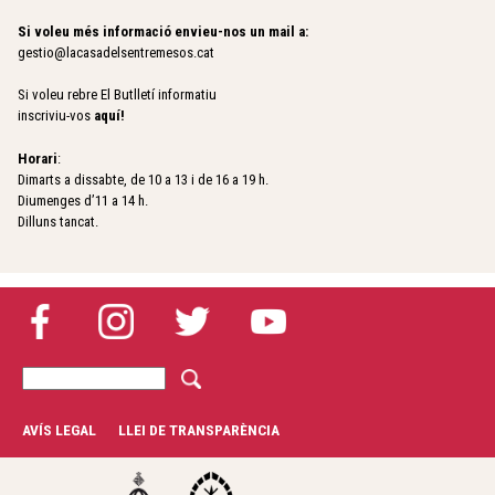
Si voleu més informació envieu-nos un mail a:
gestio@lacasadelsentremesos.cat
Si voleu rebre El Butlletí informatiu
inscriviu-vos
aquí
!
Horari
:
Dimarts a dissabte, de 10 a 13 i de 16 a 19 h.
Diumenges d’11 a 14 h.
Dilluns tancat.
C
F
e
r
o
AVÍS LEGAL
LLEI DE TRANSPARÈNCIA
c
r
a