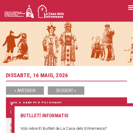
Vés
al
contingut
DISSABTE, 16 MAIG, 2026
« ANTERIOR
SEGÜENT »
VOLA AMB ELS FALCONS!
LA CASA DELS ENTREMESOS
BUTLLETÍ INFORMATIU
Els membres de Falcons de Barcelona us ensenyaran a fer figures
Vols rebre El Butlletí de La Casa dels Entremesos?
humanes, com un pilar, un avet o un vol. Vols fer de falconer per un