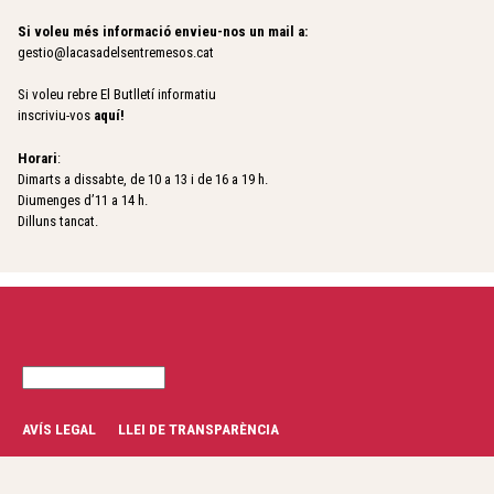
Si voleu més informació envieu-nos un mail a:
gestio@lacasadelsentremesos.cat
Si voleu rebre El Butlletí informatiu
inscriviu-vos
aquí
!
Horari
:
Dimarts a dissabte, de 10 a 13 i de 16 a 19 h.
Diumenges d’11 a 14 h.
Dilluns tancat.
C
F
e
r
o
AVÍS LEGAL
LLEI DE TRANSPARÈNCIA
c
r
a