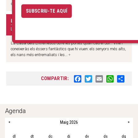
dia i aconseguir fer l'aleta? Activitat...
+
SUBSCRIU-TE AQUÍ
LA NIT DELS MUSEUS
LA CASA DELS ENTREMESOS
La Casa dels Entremesos obre les portes quan cau el Sol... Vine i
coneixeràs els éssers fantàstics que hi viuen: els senyors més alts,
els nans més entremaliats i les...
+
COMPARTIR:
F
T
E
W
S
a
w
m
h
h
c
i
a
a
a
e
t
i
t
r
b
t
l
s
e
Agenda
o
e
A
«
Maig 2026
»
o
r
p
k
p
dl
dt
dc
dj
dv
ds
dg