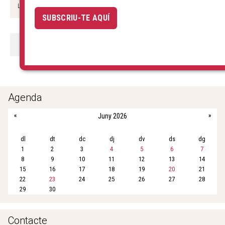
L’Àliga de la Ciutat, el Lleó de Barcelona, la...
+
SUBSCRIU-TE AQUÍ
COMPARTIR:
F
T
E
W
S
a
w
m
h
h
c
i
a
a
a
e
t
i
t
r
b
t
l
s
e
Agenda
o
e
A
«
Juny 2026
»
o
r
p
k
p
dl
dt
dc
dj
dv
ds
dg
1
2
3
4
5
6
7
8
9
10
11
12
13
14
15
16
17
18
19
20
21
22
23
24
25
26
27
28
29
30
Contacte