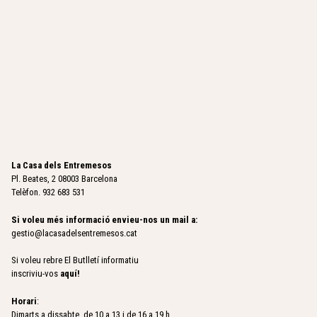
La Casa dels Entremesos
Pl. Beates, 2 08003 Barcelona
Telèfon. 932 683 531
Si voleu més informació envieu-nos un mail a:
gestio@lacasadelsentremesos.cat
Si voleu rebre El Butlletí informatiu
inscriviu-vos
aquí
!
Horari
:
Dimarts a dissabte, de 10 a 13 i de 16 a 19 h.