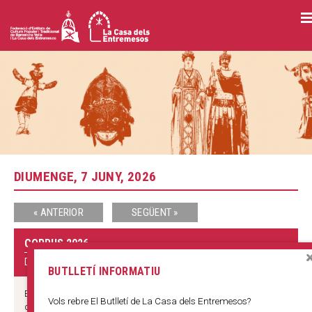
Vés
al
contingut
DIUMENGE, 7 JUNY, 2026
« ANTERIOR
SEGÜENT »
CORPUS 2026
DIVERSOS ESPAIS
BUTLLETÍ INFORMATIU
EXPOSICIÓ DEL SEGUICI POPULAR DE BARCELONA De dijous 4 al
Vols rebre El Butlletí de La Casa dels Entremesos?
diumenge 7 de juny, al vestíbul de l’Ajuntament de Barcelona.