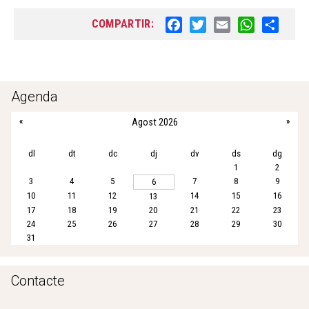
COMPARTIR:
F
T
E
W
S
a
w
m
h
h
c
i
a
a
a
e
t
i
t
r
b
t
l
s
e
Agenda
o
e
A
«
Agost 2026
»
o
r
p
k
p
dl
dt
dc
dj
dv
ds
dg
1
2
3
4
5
7
8
9
6
10
11
12
14
15
16
13
17
18
19
20
21
22
23
24
25
26
27
28
29
30
31
Contacte