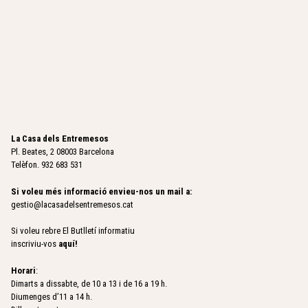
La Casa dels Entremesos
Pl. Beates, 2 08003 Barcelona
Telèfon. 932 683 531
Si voleu més informació envieu-nos un mail a:
gestio@lacasadelsentremesos.cat
Si voleu rebre El Butlletí informatiu
inscriviu-vos
aquí
!
Horari
:
Dimarts a dissabte, de 10 a 13 i de 16 a 19 h.
Diumenges d’11 a 14 h.