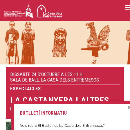
Vés
al
contingut
DISSABTE 24 D'OCTUBRE A LES 11 H.
SALA DE BALL, LA CASA DELS ENTREMESOS
ESPECTACLES
LA CASTANYERA I ALTRES
CONTES DE LA TARDOR
BUTLLETÍ INFORMATIU
Vols rebre El Butlletí de La Casa dels Entremesos?