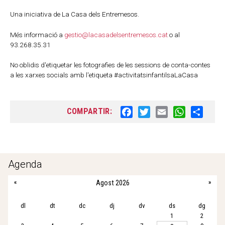
Una iniciativa de La Casa dels Entremesos.
Més informació a
gestio@lacasadelsentremesos.cat
o al
93.268.35.31
No oblidis d'etiquetar les fotografies de les sessions de conta-contes
a les xarxes socials amb l'etiqueta #activitatsinfantilsaLaCasa
COMPARTIR:
F
T
E
W
S
a
w
m
h
h
c
i
a
a
a
e
t
i
t
r
b
t
l
s
e
Agenda
o
e
A
«
Agost 2026
»
o
r
p
k
p
dl
dt
dc
dj
dv
ds
dg
1
2