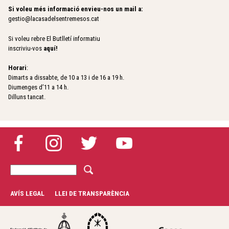
Si voleu més informació envieu-nos un mail a:
gestio@lacasadelsentremesos.cat
Si voleu rebre El Butlletí informatiu
inscriviu-vos
aquí
!
Horari
:
Dimarts a dissabte, de 10 a 13 i de 16 a 19 h.
Diumenges d’11 a 14 h.
Dilluns tancat.
C
F
e
r
o
AVÍS LEGAL
LLEI DE TRANSPARÈNCIA
c
r
a
m