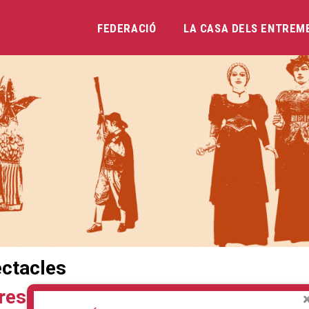
FEDERACIÓ
LA CASA DELS ENTREM
Vés
al
contingut
ctacles
tres porquets