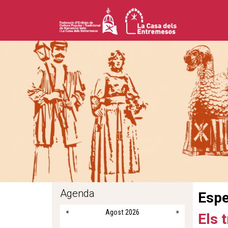
Agenda
Espe
«
Agost 2026
»
Els 