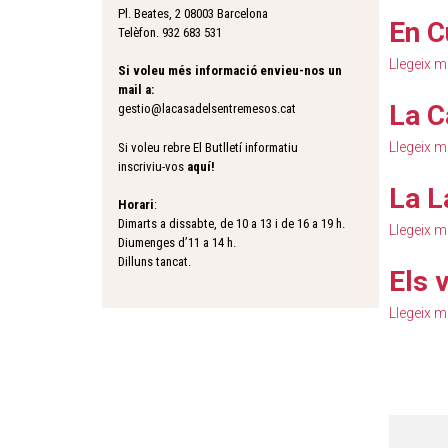
Pl. Beates, 2 08003 Barcelona
En C
Telèfon. 932 683 531
Llegeix 
Si voleu més informació envieu-nos un
mail a:
La C
gestio@lacasadelsentremesos.cat
Llegeix 
Si voleu rebre El Butlletí informatiu
inscriviu-vos
aquí
!
La L
Horari
:
Dimarts a dissabte, de 10 a 13 i de 16 a 19 h.
Llegeix 
Diumenges d’11 a 14 h.
Dilluns tancat.
Els 
Llegeix 
P
à
g