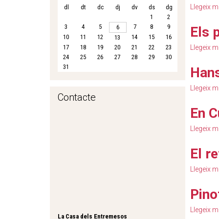
Llegeix 
dl
dt
dc
dj
dv
ds
dg
1
2
3
4
5
7
8
9
6
Els p
10
11
12
14
15
16
13
17
18
19
20
21
22
23
Llegeix 
24
25
26
27
28
29
30
31
Hans
Llegeix 
Contacte
En C
Llegeix 
El re
Llegeix 
Pino
Llegeix 
La Casa dels Entremesos