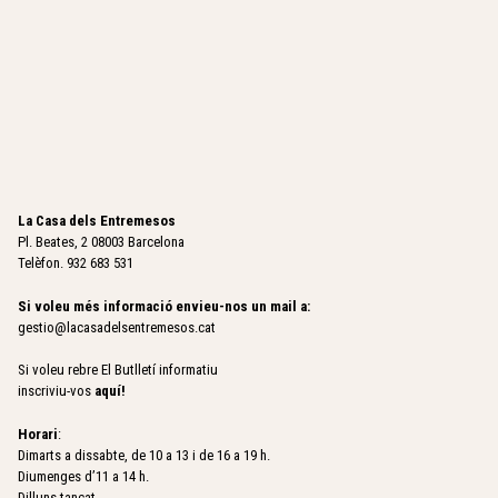
a
T
L
c
A
A
a
S
s
I
e
S
t
E
a
T
d
A
e
x
La Casa dels Entremesos
o
Pl. Beates, 2 08003 Barcelona
c
Telèfon. 932 683 531
o
l
Si voleu més informació envieu-nos un mail a:
a
gestio@lacasadelsentremesos.cat
t
a
Si voleu rebre El Butlletí informatiu
inscriviu-vos
aquí
!
Horari
:
Dimarts a dissabte, de 10 a 13 i de 16 a 19 h.
Diumenges d’11 a 14 h.
Dilluns tancat.