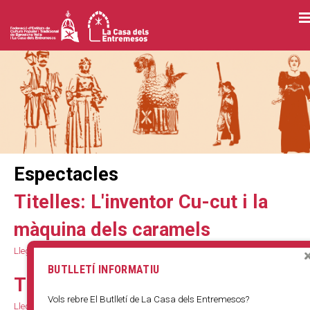
Vés
al
contingut
Espectacles
Titelles: L'inventor Cu-cut i la
màquina dels caramels
Llegeix més
s
o
BUTLLETÍ INFORMATIU
b
Titelles: Ara ve Nadal!
r
Vols rebre El Butlletí de La Casa dels Entremesos?
Llegeix més
e
s