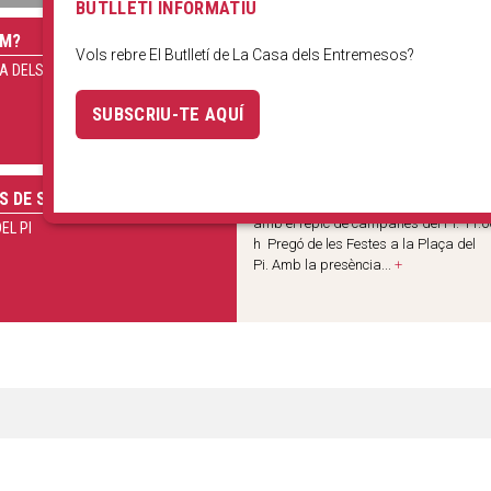
BUTLLETÍ INFORMATIU
EM?
Un nou dissabte fem un petit tast dels
Vols rebre El Butlletí de La Casa dels Entremesos?
àmbits de cultura popular presents a
A DELS ENTREMESOS
Casa dels Entremesos. Veniu i sereu, 
un dia, dansaires de l'Esbart! Jugar
SUBSCRIU-TE AQUÍ
amb els...
+
S DE SANT JOSEP ORIOL
DISSABTE 15 10.30 h Toc d’Inici de la 
amb el repic de campanes del Pi. 11.0
EL PI
h Pregó de les Festes a la Plaça del
Pi. Amb la presència...
+