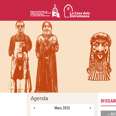
Agenda
DISSAB
«
Març 2025
»
« AN