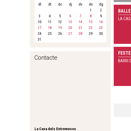
dl
dt
dc
dj
dv
ds
dg
1
2
BALL
3
4
5
6
7
8
9
LA CAS
10
11
12
13
14
15
16
17
18
19
20
21
22
23
24
25
26
27
28
29
30
31
FESTE
Contacte
BARRI D
La Casa dels Entremesos