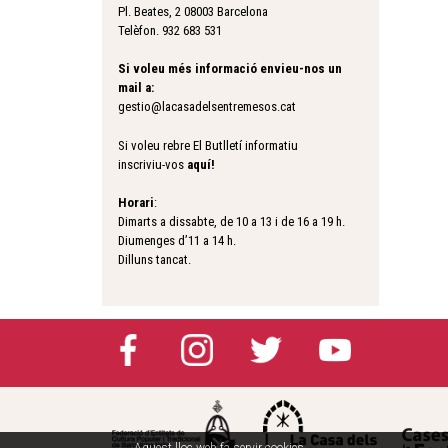
Pl. Beates, 2 08003 Barcelona
Telèfon. 932 683 531
Si voleu més informació envieu-nos un
mail a:
gestio@lacasadelsentremesos.cat
Si voleu rebre El Butlletí informatiu
inscriviu-vos
aquí
!
Horari
:
Dimarts a dissabte, de 10 a 13 i de 16 a 19 h.
Diumenges d’11 a 14 h.
Dilluns tancat.