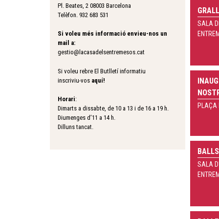
Pl. Beates, 2 08003 Barcelona
GRAL
Telèfon. 932 683 531
SALA D
Si voleu més informació envieu-nos un
ENTRE
mail a:
gestio@lacasadelsentremesos.cat
Si voleu rebre El Butlletí informatiu
INAUG
inscriviu-vos
aquí
!
NOSTR
Horari
:
PLAÇA 
Dimarts a dissabte, de 10 a 13 i de 16 a 19 h.
Diumenges d’11 a 14 h.
Dilluns tancat.
BALLS
SALA D
ENTRE