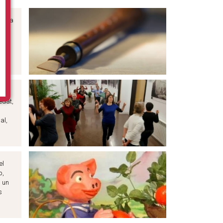
úsica
ades
t
edat,
al,
el
p,
s un
s