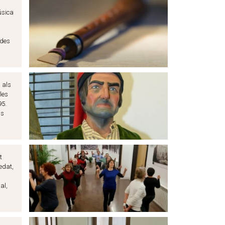
úsica
ades
a als
les
95.
ls
t
edat,
al,