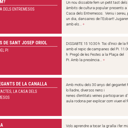
EM?
Un nou dissabte fem un petit tast dels
àmbits de cultura popular presents a
A DELS ENTREMESOS
Casa dels Entremesos. Veniu i sereu, 
un dia, dansaires de l'Esbart! Jugar
amb els...
+
S DE SANT JOSEP ORIOL
DISSABTE 15 10.30 h Toc d’Inici de la 
amb el repic de campanes del Pi. 11.0
EL PI
h Pregó de les Festes a la Plaça del
Pi. Amb la presència...
+
EGANTS DE LA CANALLA
Amb motiu dels 30 anys del gegantet 
lo lladre, diversos nens i
'ACTES, LA CASA DELS
nenes d’entitats veïnes participaran d
MESOS
aula rodona per explicar com viuen el fe
LA
Vols aprendre a tocar la gralla i fer m