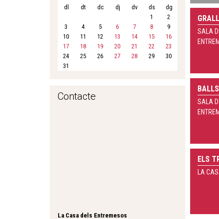
dl
dt
dc
dj
dv
ds
dg
1
2
GRAL
3
4
5
6
7
8
9
SALA D
10
11
12
13
14
15
16
ENTRE
17
18
19
20
21
22
23
24
25
26
27
28
29
30
31
BALLS
Contacte
SALA D
ENTRE
ELS T
LA CAS
La Casa dels Entremesos