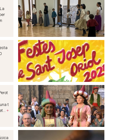
 La
per
em
festa
0
Perot
’una t
t...
+
úsica