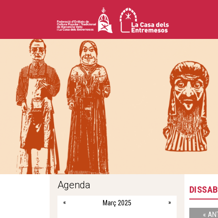
Agenda
DISSAB
«
Març 2025
»
« AN