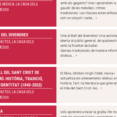
amb els gegants? Vine i aprendrem a
E MÚSICA, LA CASA DELS
gaudir de les melodies i ritmes
MESOS
tradicionals. Les classes estan enfoc
com un conjunt i cada...
+
 DEL DIVENDRES
Vine al Ball del divendres! Una activita
oberta al públic general, de qualsevol 
'ACTES, LA CASA DELS
amb la finalitat de ballar
MESOS
danses tradicionals de manera inform
distesa,...
+
LL DEL SANT CRIST DE
El llibre, d’Antoni Virgili Clotet, revisa i
Ó. HISTÒRIA, TRADICIÓ,
actualitza els coneixements relatius a 
història, l’art i la literatura que giren e
 IDENTITAT (1843-2022)
el mite del Sant Crist i les...
+
'ACTES, LA CASA DELS
MESOS
LA
Vols aprendre a tocar la gralla i fer m
amb els gegants? Vine i aprendrem a