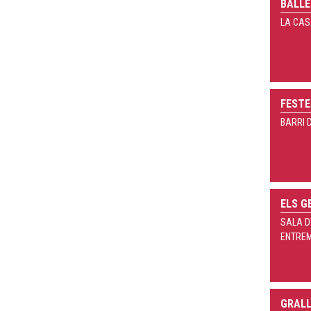
BALL
LA CAS
FESTE
BARRI D
ELS G
SALA D
ENTRE
GRAL