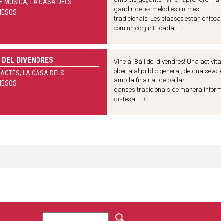
E MÚSICA, LA CASA DELS
gaudir de les melodies i ritmes
MESOS
tradicionals. Les classes estan enfoc
com un conjunt i cada...
+
 DEL DIVENDRES
Vine al Ball del divendres! Una activita
oberta al públic general, de qualsevol 
'ACTES, LA CASA DELS
amb la finalitat de ballar
MESOS
danses tradicionals de manera inform
distesa,...
+
C