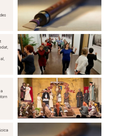
ades
t
edat,
al,
la
ntorn
úsica