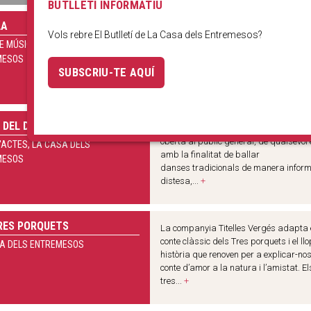
BUTLLETÍ INFORMATIU
LA
Vols aprendre a tocar la gralla i fer m
Vols rebre El Butlletí de La Casa dels Entremesos?
amb els gegants? Vine i aprendrem a
E MÚSICA, LA CASA DELS
gaudir de les melodies i ritmes
MESOS
tradicionals. Les classes estan enfoc
SUBSCRIU-TE AQUÍ
com un conjunt i cada...
+
 DEL DIVENDRES
Vine al Ball del divendres! Una activita
oberta al públic general, de qualsevol 
'ACTES, LA CASA DELS
amb la finalitat de ballar
MESOS
danses tradicionals de manera inform
distesa,...
+
RES PORQUETS
La companyia Titelles Vergés adapta 
conte clàssic dels Tres porquets i el llo
A DELS ENTREMESOS
història que renoven per a explicar-no
conte d’amor a la natura i l’amistat. El
tres...
+