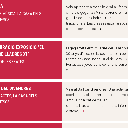
LA
Vols aprendre a tocar la gralla i fer m
amb els gegants? Vine i aprendrem a
E MÚSICA, LA CASA DELS
gaudir de les melodies i ritmes
MESOS
tradicionals. Les classes estan enfoc
com un conjunt i cada...
+
URACIÓ EXPOSICIÓ "EL
El gegantet Perot lo lladre del Pi arrib
E LLADREGOT"
30 anys d’ençà de la seva estrena per 
Festes de Sant Josep Oriol de l’any 19
DE LES BEATES
Portat pels joves de la colla, ara són el
els...
+
 DEL DIVENDRES
Vine al Ball del divendres! Una activita
oberta al públic general, de qualsevol 
'ACTES, LA CASA DELS
amb la finalitat de ballar
MESOS
danses tradicionals de manera inform
distesa,...
+