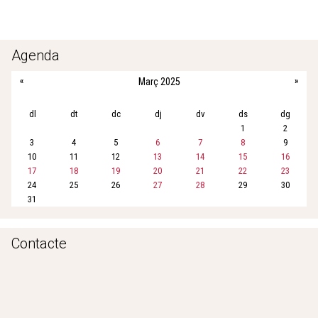
c
i
a
a
a
e
t
i
t
r
b
t
l
s
e
Agenda
o
e
A
«
Març 2025
»
o
r
p
k
p
dl
dt
dc
dj
dv
ds
dg
1
2
3
4
5
6
7
8
9
10
11
12
13
14
15
16
17
18
19
20
21
22
23
24
25
26
27
28
29
30
31
Contacte