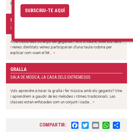
Pi. Amb la presència...
+
SUBSCRIU-TE AQUÍ
ELS GEGANTS DE LA CANALLA
SALA D'ACTES, LA CASA DELS ENTREMESOS
Amb motiu dels 30 anys del gegantet Perot lo lladre, diversos nens
i nenes d’entitats veïnes participaran d’una taula rodona per
explicar com viuen el fet...
+
GRALLA
SALA DE MÚSICA, LA CASA DELS ENTREMESOS
Vols aprendre a tocar la gralla i fer música amb els gegants? Vine
i aprendrem a gaudir de les melodies i ritmes tradicionals. Les
classes estan enfocades com un conjunt i cada...
+
COMPARTIR:
F
T
E
W
S
a
w
m
h
h