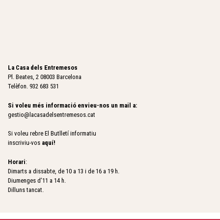
La Casa dels Entremesos
Pl. Beates, 2 08003 Barcelona
Telèfon. 932 683 531
Si voleu més informació envieu-nos un mail a:
gestio@lacasadelsentremesos.cat
Si voleu rebre El Butlletí informatiu
inscriviu-vos
aquí
!
Horari
:
Dimarts a dissabte, de 10 a 13 i de 16 a 19 h.
Diumenges d’11 a 14 h.
Dilluns tancat.