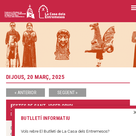
Vés
al
contingut
DIJOUS, 20 MARÇ, 2025
« ANTERIOR
SEGÜENT »
FESTES DE SANT JOSEP ORIOL
BARRI DEL PI
BUTLLETÍ INFORMATIU
DISSABTE 15 10.30 h Toc d’Inici de la festa amb el repic de
Vols rebre El Butlletí de La Casa dels Entremesos?
campanes del Pi. 11.00 h Pregó de les Festes a la Plaça del