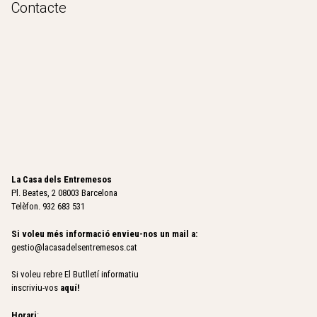
Contacte
La Casa dels Entremesos
Pl. Beates, 2 08003 Barcelona
Telèfon. 932 683 531
Si voleu més informació envieu-nos un mail a:
gestio@lacasadelsentremesos.cat
Si voleu rebre El Butlletí informatiu
inscriviu-vos
aquí
!
Horari
: