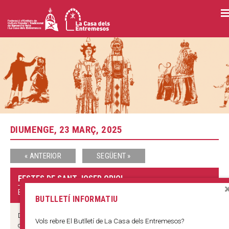
Vés
al
contingut
DIUMENGE, 23 MARÇ, 2025
« ANTERIOR
SEGÜENT »
FESTES DE SANT JOSEP ORIOL
BARRI DEL PI
BUTLLETÍ INFORMATIU
DISSABTE 15 10.30 h Toc d’Inici de la festa amb el repic de
Vols rebre El Butlletí de La Casa dels Entremesos?
campanes del Pi. 11.00 h Pregó de les Festes a la Plaça del