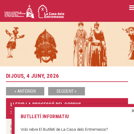
Vés
al
contingut
DIJOUS, 4 JUNY, 2026
« ANTERIOR
SEGÜENT »
LLEGIR LA PROCESSÓ DEL CORPUS
SALA D'ACTES, LA CASA DELS ENTREMESOS
BUTLLETÍ INFORMATIU
La processó del Corpus Christi de Barcelona va ser, durant segles,
Vols rebre El Butlletí de La Casa dels Entremesos?
la manifestació festiva més important de Catalunya, i el mirall i