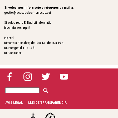
Si voleu més informació envieu-nos un mail a:
gestio@lacasadelsentremesos.cat
Si voleu rebre El Butlletí informatiu
inscriviu-vos
aquí
!
Horari
:
Dimarts a dissabte, de 10 a 13 i de 16 a 19 h.
Diumenges d’11 a 14 h.
Dilluns tancat.
C
F
e
r
o
AVÍS LEGAL
LLEI DE TRANSPARÈNCIA
c
r
a