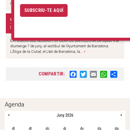
model de la major part de festes majors de la...
+
SUBSCRIU-TE AQUÍ
CORPUS 2026
DIVERSOS ESPAIS
EXPOSICIÓ DEL SEGUICI POPULAR DE BARCELONA De dijous 4 al
diumenge 7 de juny, al vestíbul de l’Ajuntament de Barcelona.
L’Àliga de la Ciutat, el Lleó de Barcelona, la...
+
COMPARTIR:
F
T
E
W
S
a
w
m
h
h
c
i
a
a
a
e
t
i
t
r
b
t
l
s
e
Agenda
o
e
A
«
Juny 2026
»
o
r
p
k
p
dl
dt
dc
dj
dv
ds
dg