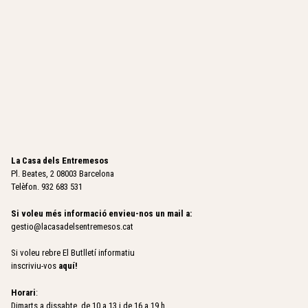
La Casa dels Entremesos
Pl. Beates, 2 08003 Barcelona
Telèfon. 932 683 531
Si voleu més informació envieu-nos un mail a:
gestio@lacasadelsentremesos.cat
Si voleu rebre El Butlletí informatiu
inscriviu-vos
aquí
!
Horari
:
Dimarts a dissabte, de 10 a 13 i de 16 a 19 h.