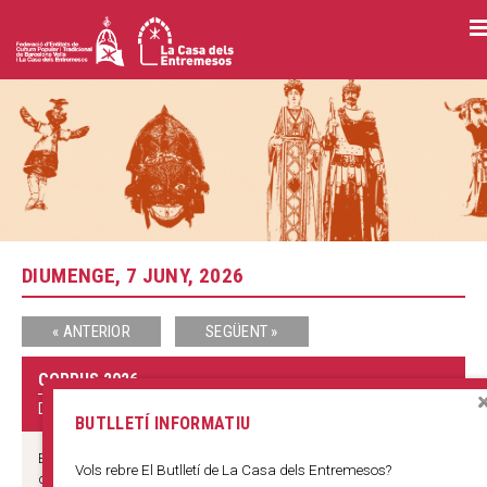
Vés
al
contingut
DIUMENGE, 7 JUNY, 2026
« ANTERIOR
SEGÜENT »
CORPUS 2026
DIVERSOS ESPAIS
BUTLLETÍ INFORMATIU
EXPOSICIÓ DEL SEGUICI POPULAR DE BARCELONA De dijous 4 al
Vols rebre El Butlletí de La Casa dels Entremesos?
diumenge 7 de juny, al vestíbul de l’Ajuntament de Barcelona.