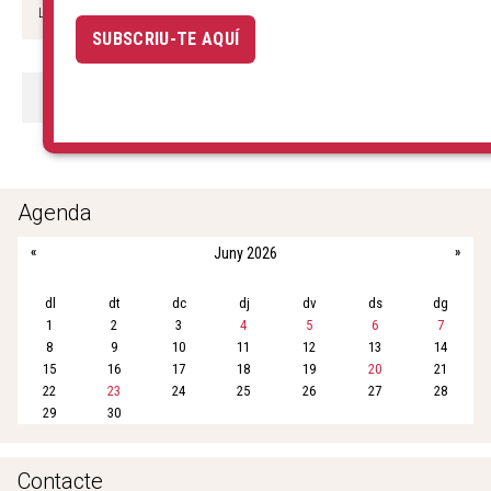
L’Àliga de la Ciutat, el Lleó de Barcelona, la...
+
SUBSCRIU-TE AQUÍ
COMPARTIR:
F
T
E
W
S
a
w
m
h
h
c
i
a
a
a
e
t
i
t
r
b
t
l
s
e
Agenda
o
e
A
«
Juny 2026
»
o
r
p
k
p
dl
dt
dc
dj
dv
ds
dg
1
2
3
4
5
6
7
8
9
10
11
12
13
14
15
16
17
18
19
20
21
22
23
24
25
26
27
28
29
30
Contacte