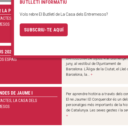
BUTLLETÍ INFORMATIU
R LA PROCESSÓ DEL CORPUS
La processó del Corpus Christi de
Vols rebre El Butlletí de La Casa dels Entremesos?
Barcelona va ser, durant segles, la
'ACTES, LA CASA DELS
manifestació festiva més important de
MESOS
Catalunya, i el mirall i model de la maj
SUBSCRIU-TE AQUÍ
part de festes majors de la...
+
S 2026
EXPOSICIÓ DEL SEGUICI POPULAR D
BARCELONA De dijous 4 al diumenge 
OS ESPAIS
juny, al vestíbul de l’Ajuntament de
Barcelona. L’Àliga de la Ciutat, el Lleó 
Barcelona, la...
+
NDES DE JAUME I
Per aprendre història a través dels co
El rei Jaume I El Conqueridor és un del
'ACTES, LA CASA DELS
personatges més importants de la his
MESOS
de Catalunya. Les seves gestes i la sev
+