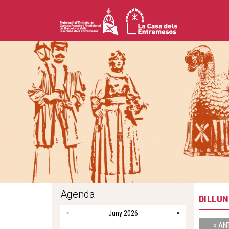
Agenda
DILLUN
«
Juny 2026
»
« AN