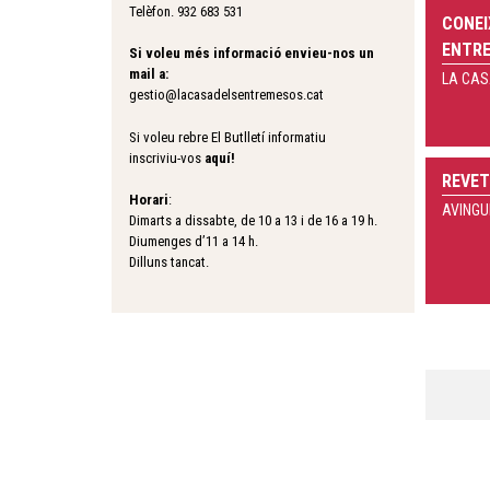
Telèfon. 932 683 531
CONEI
ENTRE
Si voleu més informació envieu-nos un
mail a:
LA CAS
gestio@lacasadelsentremesos.cat
Si voleu rebre El Butlletí informatiu
inscriviu-vos
aquí
!
REVET
Horari
:
AVINGU
Dimarts a dissabte, de 10 a 13 i de 16 a 19 h.
Diumenges d’11 a 14 h.
Dilluns tancat.