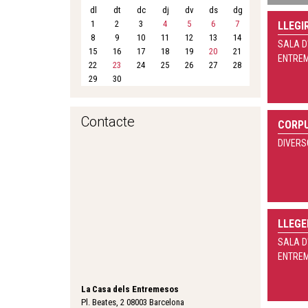
dl
dt
dc
dj
dv
ds
dg
1
2
3
4
5
6
7
LLEGI
8
9
10
11
12
13
14
SALA D
15
16
17
18
19
20
21
ENTRE
22
23
24
25
26
27
28
29
30
Contacte
CORPU
DIVERS
LLEGE
SALA D
ENTRE
La Casa dels Entremesos
Pl. Beates, 2 08003 Barcelona