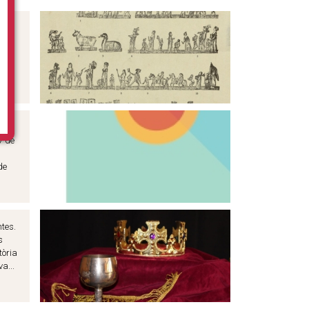
or
E
7 de
de
ntes.
s
tòria
a...