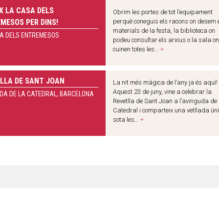
X LA CASA DELS
Obrim les portes de tot l’equipament
MESOS PER DINS!
perquè coneguis els racons on desem 
materials de la festa, la biblioteca on
A DELS ENTREMESOS
podeu consultar els arxius o la sala on
cuinen totes les...
+
LLA DE SANT JOAN
La nit més màgica de l’any ja és aquí!
Aquest 23 de juny, vine a celebrar la
DA DE LA CATEDRAL, BARCELONA
Revetlla de Sant Joan a l’avinguda de 
Catedral i comparteix una vetllada ún
sota les...
+