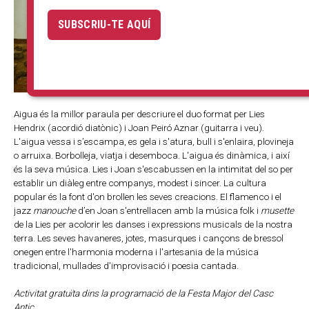
SUBSCRIU-TE AQUÍ
Aigua és la millor paraula per descriure el duo format per Lies
Hendrix (acordió diatònic) i Joan Peiró Aznar (guitarra i veu).
L'aigua vessa i s’escampa, es gela i s'atura, bull i s'enlaira, plovineja
o arruixa. Borbolleja, viatja i desemboca. L'aigua és dinàmica, i així
és la seva música. Lies i Joan s'escabussen en la intimitat del so per
establir un diàleg entre companys, modest i sincer. La cultura
popular és la font d'on brollen les seves creacions. El flamenco i el
jazz
manouche
d’en Joan s'entrellacen amb la música folk i
musette
de la Lies per acolorir les danses i expressions musicals de la nostra
terra. Les seves havaneres, jotes, masurques i cançons de bressol
onegen entre l'harmonia moderna i l'artesania de la música
tradicional, mullades d'improvisació i poesia cantada.
Activitat gratuïta dins la programació de la Festa Major del Casc
Antic.