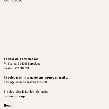
La Casa dels Entremesos
Pl. Beates, 2 08003 Barcelona
Telèfon. 932 683 531
Si voleu més informació envieu-nos un mail a:
gestio@lacasadelsentremesos.cat
Si voleu rebre El Butlletí informatiu
inscriviu-vos
aquí
!
Horari
: